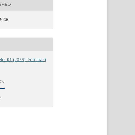
ISHED
2025
 No. 01 (2025): Februari
ON
es