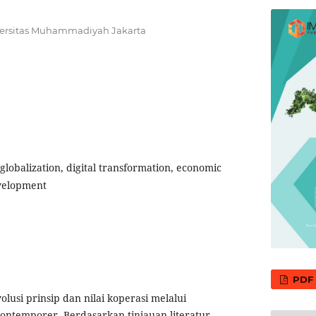
versitas Muhammadiyah Jakarta
globalization, digital transformation, economic
evelopment
PDF
volusi prinsip dan nilai koperasi melalui
kontemporer. Berdasarkan tinjauan literatur