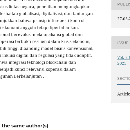
PUBL
asus lintas negara, penelitian mengungkapkan
terhadap globalisasi, digitalisasi, dan tantangan
27-03-
njukkan bahwa prinsip inti seperti kontrol
si ekonomi anggota tetap dipertahankan,
ional berevolusi melalui aliansi global dan
Koperasi terbukti resilien dalam krisis ekonomi,
ISSUE
ih tinggi dibanding model bisnis konvensional.
nklusi digital dan regulasi yang tidak adaptif.
Vol. 2
wa integrasi teknologi blockchain dan
2025
menjadi kunci relevansi koperasi dalam
unan Berkelanjutan .
SECTI
Articl
y the same author(s)