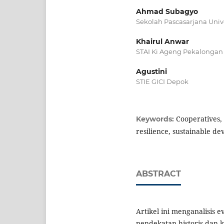
Ahmad Subagyo
Sekolah Pascasarjana Uni
Khairul Anwar
STAI Ki Ageng Pekalongan
Agustini
STIE GICI Depok
Cooperatives, 
Keywords:
resilience, sustainable d
ABSTRACT
Artikel ini menganalisis e
pendekatan historis dan 